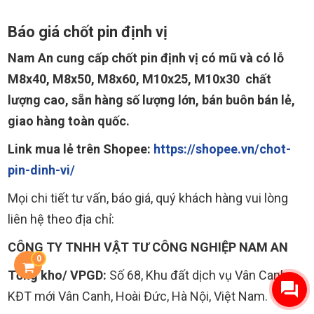
Báo giá chốt pin định vị
Nam An cung cấp chốt pin định vị có mũ và có lỗ
M8x40, M8x50, M8x60, M10x25, M10x30 chất
lượng cao, sẵn hàng số lượng lớn, bán buôn bán lẻ,
giao hàng toàn quốc.
Link mua lẻ trên Shopee:
https://shopee.vn/chot-
pin-dinh-vi/
Mọi chi tiết tư vấn, báo giá, quý khách hàng vui lòng
liên hệ theo địa chỉ:
CÔNG TY TNHH VẬT TƯ CÔNG NGHIỆP NAM AN
0
Tổng kho/ VPGD:
Số 68, Khu đất dịch vụ Vân Canh,
KĐT mới Vân Canh, Hoài Đức, Hà Nội, Việt Nam.