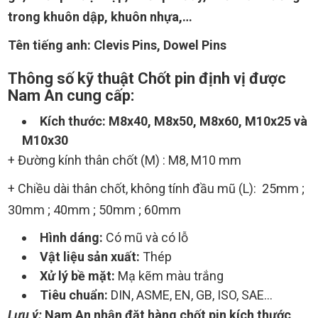
trong khuôn dập, khuôn nhựa,…
Tên tiếng anh: Clevis Pins, Dowel Pins
Thông số kỹ thuật Chốt pin định vị được
Nam An cung cấp:
Kích thước:
M8x40, M8x50, M8x60, M10x25 và
M10x30
+ Đường kính thân chốt (M) : M8, M10 mm
+ Chiều dài thân chốt, không tính đầu mũ (L): 25mm ;
30mm ; 40mm ; 50mm ; 60mm
Hình dáng:
Có mũ và có lỗ
Vật liệu sản xuất:
Thép
Xử lý bề mặt:
Mạ kẽm màu trắng
Tiêu chuẩn:
DIN, ASME, EN, GB, ISO, SAE…
Lưu ý:
Nam An nhận đặt hàng chốt pin kích thước