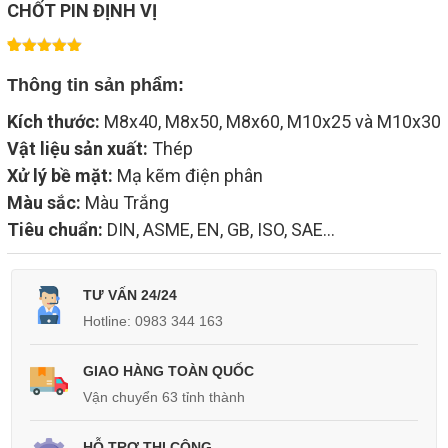
CHỐT PIN ĐỊNH VỊ
2
5.00
trên 5
Thông tin sản phẩm:
dựa trên
đánh giá
Kích thước:
M8x40, M8x50, M8x60, M10x25 và M10x30
Vật liệu sản xuất:
Thép
Xử lý bề mặt:
Mạ kẽm điện phân
Màu sắc:
Màu Trắng
Tiêu chuẩn:
DIN, ASME, EN, GB, ISO, SAE…
TƯ VẤN 24/24
Hotline: 0983 344 163
GIAO HÀNG TOÀN QUỐC
Vận chuyển 63 tỉnh thành
HỖ TRỢ THI CÔNG