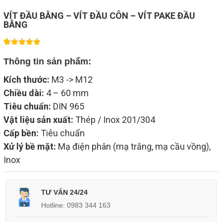
VÍT ĐẦU BẰNG – VÍT ĐẦU CÔN – VÍT PAKE ĐẦU
BẰNG
1
5.00
trên 5
Thông tin sản phẩm:
dựa trên
đánh giá
Kích thước:
M3 -> M12
Chiều dài:
4 – 60 mm
Tiêu chuẩn:
DIN 965
Vật liệu sản xuất:
Thép / Inox 201/304
Cấp bền:
Tiêu chuẩn
Xử lý bề mặt:
Mạ điện phân (mạ trắng, mạ cầu vồng),
Inox
TƯ VẤN 24/24
Hotline: 0983 344 163