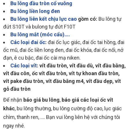
Bu lông đầu tròn cổ vuông
Bu lông liền long đen
Bu lông liên kết chịu lực cao
gồm có:
Bu lông tự
đứt S10T và bulong tự đứt F10T
Bu lông mắt (móc cẩu)….
Các loại đai ốc
:
đai ốc lục giác, đai ốc tai hồng, đai
ốc mũ, đai ốc liền long đen, đai ốc khóa, đai ốc nối, nở
đạn, ê cu bậc, đai ốc cài mạ niken.
Các loại vít
: vít đầu tròn, vít đầu dù, vít đầu bằng,
vít đầu côn, ốc vít đầu tròn, vít tự khoan đầu tròn,
vít pake đầu tròn, vít đầu bằng m4, vít đầu dẹp, vít
gỗ đầu tròn
Để nhận
báo giá bu lông
,
báo giá các loại ốc vít
khác
, bu lông thường, bu lông cường độ cao, lục giác
chìm, thanh ren, …. Bạn vui lòng liên hệ với chúng tôi
ngay nhé.