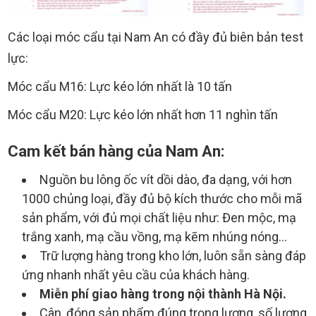
Các loại móc cẩu tại Nam An có đầy đủ biên bản test
lực:
Móc cẩu M16: Lực kéo lớn nhất là 10 tấn
Móc cẩu M20: Lực kéo lớn nhất hơn 11 nghìn tấn
Cam kết bán hàng của Nam An:
Nguồn bu lông ốc vít dồi dào, đa dạng, với hơn
1000 chủng loại, đầy đủ bộ kích thước cho mỗi mã
sản phẩm, với đủ mọi chất liệu như: Đen mộc, mạ
trắng xanh, mạ cầu vồng, mạ kẽm nhúng nóng…
Trữ lượng hàng trong kho lớn, luôn sẵn sàng đáp
ứng nhanh nhất yêu cầu của khách hàng.
Miễn phí giao hàng trong nội thành Hà Nội.
Cân, đóng sản phẩm đúng trọng lượng, số lượng