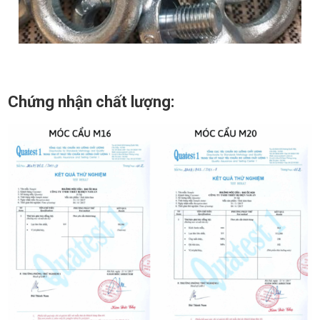
Chứng nhận chất lượng: