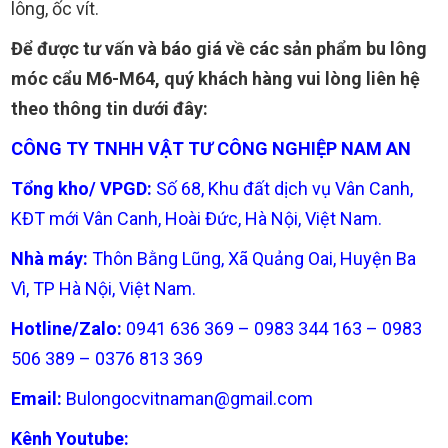
lông, ốc vít.
Để được tư vấn và báo giá về các sản phẩm bu lông
móc cẩu M6-M64, quý khách hàng vui lòng liên hệ
theo thông tin dưới đây:
CÔNG TY TNHH VẬT TƯ CÔNG NGHIỆP NAM AN
Tổng kho/ VPGD:
Số 68, Khu đất dịch vụ Vân Canh,
KĐT mới Vân Canh, Hoài Đức, Hà Nội, Việt Nam.
Nhà máy:
Thôn Bằng Lũng, Xã Quảng Oai, Huyện Ba
Vì, TP Hà Nội, Việt Nam.
Hotline/Zalo:
0941 636 369 – 0983 344 163 – 0983
506 389 – 0376 813 369
Email:
Bulongocvitnaman@gmail.com
Kênh Youtube: