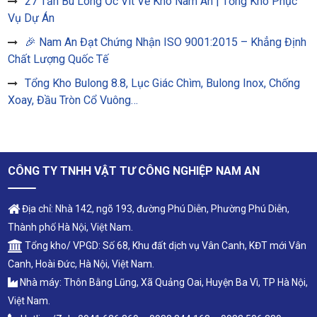
27 Tấn Bu Lông Ốc Vít Về Kho Nam An | Tổng Kho Phục
Vụ Dự Án
🎉 Nam An Đạt Chứng Nhận ISO 9001:2015 – Khẳng Định
Chất Lượng Quốc Tế
Tổng Kho Bulong 8.8, Lục Giác Chìm, Bulong Inox, Chống
Xoay, Đầu Tròn Cổ Vuông…
CÔNG TY TNHH VẬT TƯ CÔNG NGHIỆP NAM AN
Địa chỉ: Nhà 142, ngõ 193, đường Phú Diễn, Phường Phú Diễn,
Thành phố Hà Nội, Việt Nam.
Tổng kho/ VPGD: Số 68, Khu đất dịch vụ Vân Canh, KĐT mới Vân
Canh, Hoài Đức, Hà Nội, Việt Nam.
Nhà máy: Thôn Bằng Lũng, Xã Quảng Oai, Huyện Ba Vì, TP Hà Nội,
Việt Nam.