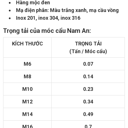
Hàng mộc đen
Mạ điện phân: Màu trắng xanh, mạ cầu vồng
Inox 201, inox 304, inox 316
Trọng tải của móc cẩu Nam An:
KÍCH THƯỚC
TRỌNG TẢI
(Tấn / Móc cẩu)
M6
0.07
M8
0.14
M10
0.23
M12
0.34
M14
0.49
M16
0.7