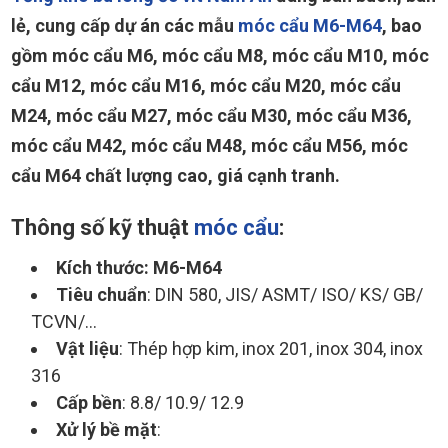
lẻ, cung cấp dự án các mẫu
móc cẩu M6-M64
, bao
gồm móc cẩu M6, móc cẩu M8, móc cẩu M10, móc
cẩu M12, móc cẩu M16, móc cẩu M20, móc cẩu
M24, móc cẩu M27, móc cẩu M30, móc cẩu M36,
móc cẩu M42, móc cẩu M48, móc cẩu M56, móc
cẩu M64 chất lượng cao, giá cạnh tranh.
Thông số kỹ thuật
móc cẩu
:
Kích thước: M6-M64
Tiêu chuẩn
: DIN 580, JIS/ ASMT/ ISO/ KS/ GB/
TCVN/…
Vật liệu
: Thép hợp kim, inox 201, inox 304, inox
316
Cấp bền
: 8.8/ 10.9/ 12.9
Xử lý bề mặt
: