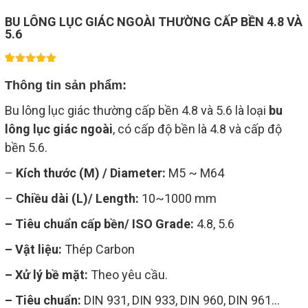
BU LÔNG LỤC GIÁC NGOÀI THƯỜNG CẤP BỀN 4.8 VÀ
5.6
1
5.00
trên 5
Thông tin sản phẩm:
dựa trên
đánh giá
Bu lông lục giác thường cấp bền 4.8 và 5.6 là loại
bu
lông lục giác ngoài
, có cấp độ bền là 4.8 và cấp độ
bền 5.6.
–
Kích thước (M) / Diameter:
M5 ~ M64
–
Chiều dài (L)/ Length:
10~1000 mm
– Tiêu chuẩn cấp bền/ ISO Grade:
4.8, 5.6
– Vật liệu:
Thép Carbon
– Xử lý bề mặt:
Theo yêu cầu.
– Tiêu chuẩn
:
DIN 931, DIN 933, DIN 960, DIN 961…