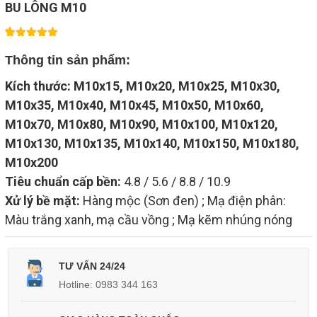
BU LÔNG M10
1
5.00
trên 5
Thông tin sản phẩm:
dựa trên
đánh giá
Kích thước:
M10x15,
M10x20,
M10x25,
M10x30,
M10x35,
M10x40,
M10x45,
M10x50,
M10x60,
M10x70,
M10x80,
M10x90,
M10x100,
M10x120,
M10x130,
M10x135,
M10x140,
M10x150,
M10x180,
M10x200
Tiêu chuẩn cấp bền:
4.8 / 5.6 / 8.8 / 10.9
Xử lý bề mặt:
Hàng mộc (Sơn đen) ; Mạ điện phân:
Màu trắng xanh, mạ cầu vồng ; Mạ kẽm nhúng nóng
TƯ VẤN 24/24
Hotline: 0983 344 163